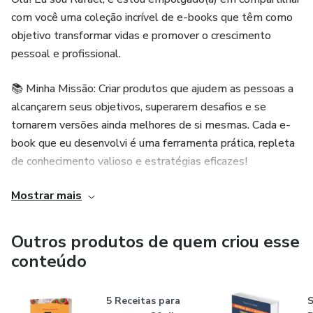
com você uma coleção incrível de e-books que têm como
objetivo transformar vidas e promover o crescimento
pessoal e profissional.
📚 Minha Missão: Criar produtos que ajudem as pessoas a
alcançarem seus objetivos, superarem desafios e se
tornarem versões ainda melhores de si mesmas. Cada e-
book que eu desenvolvi é uma ferramenta prática, repleta
de conhecimento valioso e estratégias eficazes!
Mostrar mais
O Que Você Encontrará Aqui:
Conteúdos Exclusivos: E-books abordando temas variados,
Outros produtos de quem criou esse
desde autoconhecimento e desenvolvimento pessoal até
conteúdo
habilidades práticas que vão te ajudar no dia a dia.
5 Receitas para
S
Acesso Imediato: A leitura está a um clique de distância!