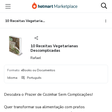
Ir
Ir
Ir
para
para
para
o
o
o
conteúdo
pagamento
rodapé
10 Receitas Vegetarianas Descomplicadas
principal
10 Receitas Vegetarianas
Descomplicadas
Rafael
Formato
:
eBooks ou Documentos
Idioma
:
Português
Descubra o Prazer de Cozinhar Sem Complicações!
Quer transformar sua alimentação com pratos