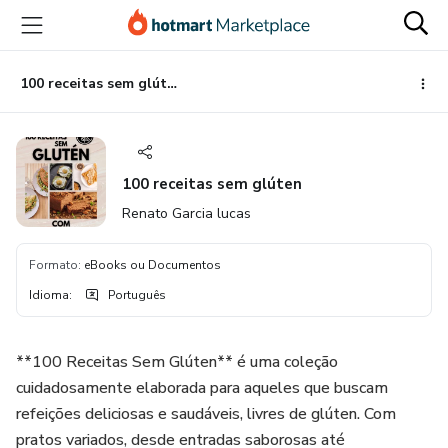
Ir
Ir
Ir
para
para
para
o
o
o
conteúdo
pagamento
rodapé
100 receitas sem glúten
principal
100 receitas sem glúten
Renato Garcia lucas
Formato
:
eBooks ou Documentos
Idioma
:
Português
**100 Receitas Sem Glúten** é uma coleção
cuidadosamente elaborada para aqueles que buscam
refeições deliciosas e saudáveis, livres de glúten. Com
pratos variados, desde entradas saborosas até