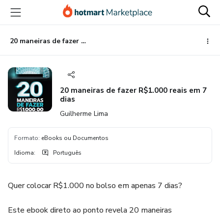
Ir
Ir
Ir
para
para
para
o
o
o
conteúdo
pagamento
rodapé
20 maneiras de fazer R$1.000 reais em 7 dias
principal
20 maneiras de fazer R$1.000 reais em 7
dias
Guilherme Lima
Formato
:
eBooks ou Documentos
Idioma
:
Português
Quer colocar R$1.000 no bolso em apenas 7 dias?
Este ebook direto ao ponto revela 20 maneiras