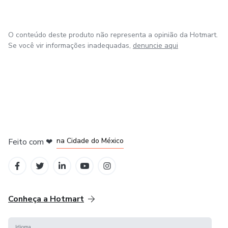
O conteúdo deste produto não representa a opinião da Hotmart.
Se você vir informações inadequadas,
denuncie aqui
em Bogotá
em Amsterdam
em Madrid
na Cidade do México
Feito com
❤
em Belo Horizonte
Conheça a Hotmart
Idioma