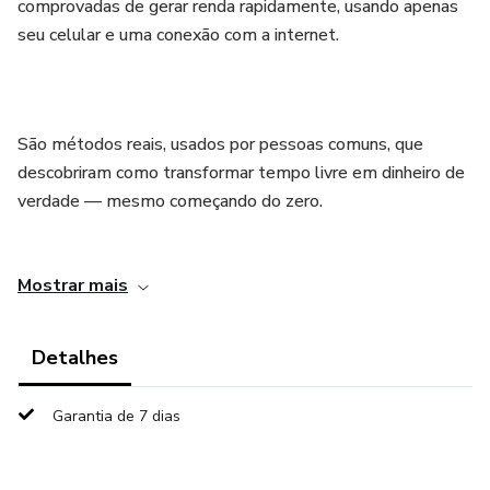
comprovadas de gerar renda rapidamente, usando apenas
seu celular e uma conexão com a internet.
⠀
São métodos reais, usados por pessoas comuns, que
descobriram como transformar tempo livre em dinheiro de
verdade — mesmo começando do zero.
⠀
Mostrar mais
Você vai aprender desde formas simples e rápidas de
renda extra, até estratégias inteligentes que podem se
Detalhes
tornar uma nova fonte de ganhos recorrentes.
Garantia de 7 dias
⠀
👉 Pare de adiar. Baixe agora o ebook e descubra qual das