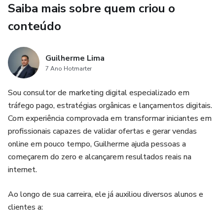
Saiba mais sobre quem criou o
20 maneiras pode mudar sua semana — e talvez, sua vida
financeira.
conteúdo
Guilherme Lima
7 Ano Hotmarter
Sou consultor de marketing digital especializado em
tráfego pago, estratégias orgânicas e lançamentos digitais.
Com experiência comprovada em transformar iniciantes em
profissionais capazes de validar ofertas e gerar vendas
online em pouco tempo, Guilherme ajuda pessoas a
começarem do zero e alcançarem resultados reais na
internet.
Ao longo de sua carreira, ele já auxiliou diversos alunos e
clientes a: