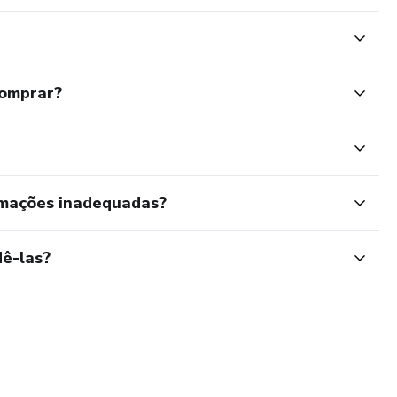
comprar?
rmações inadequadas?
ê-las?