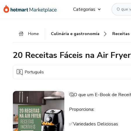
Ir
Ir
Ir
Categorias
para
para
para
o
o
o
conteúdo
pagamento
rodapé
Home
Culinária e gastronomia
Receitas
principal
20 Receitas Fáceis na Air Fryer
Português
🤔O que um E-Book de Receita
Proporciona:
✅Variedades Deliciosas