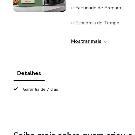
✅Facilidade de Preparo
✅Economia de Tempo
✅Opções Saudáveis
Mostrar mais
✅Inspiração Gourmet
📚🥙Ao adquirir “20 Receitas 
Detalhes
receitas, mas em um convite p
culinárias emocionantes. Desc
Garantia de 7 dias
saudável e deliciosa com este 