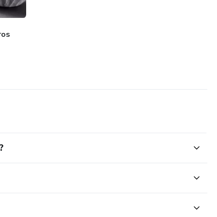
ros
?