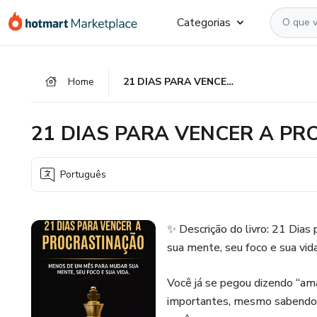
Ir
Ir
Ir
Categorias
para
para
para
o
o
o
conteúdo
pagamento
rodapé
Home
21 DIAS PARA VENCER A PROCRASTINAÇÃO
principal
21 DIAS PARA VENCER A P
Português
✨ Descrição do livro: 21 Dia
sua mente, seu foco e sua vid
Você já se pegou dizendo “ama
importantes, mesmo sabendo o