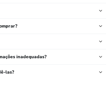
comprar?
rmações inadequadas?
ê-las?