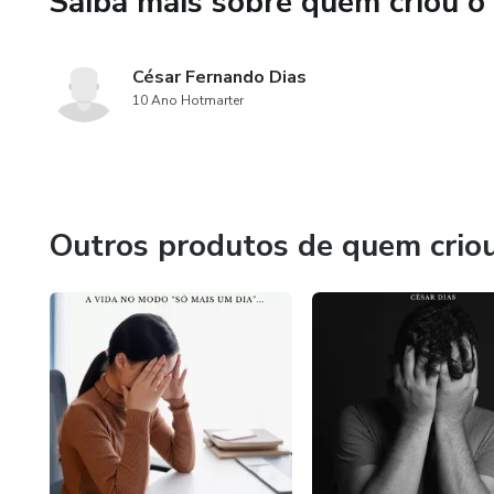
Saiba mais sobre quem criou o
Com uma linguagem envolvente
de adiar e começar a viver o 
César Fernando Dias
Seja você um estudante, prof
10 Ano Hotmarter
este desafio de 21 dias vai 
agir agora.
🕒 Menos de um mês pode ser
Outros produtos de quem crio
Comece hoje e descubra o po
você.