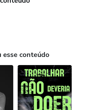
 conteúdo
 e motivadora, este livro foi pensado para quem quer parar
que realmente importa.
issional, empreendedor ou alguém em busca de propósito,
te mostrar que a mudança começa em um único passo — o de
 o tempo necessário para mudar tudo.
u esse conteúdo
der de um novo ritmo, uma nova mente e uma nova versão de