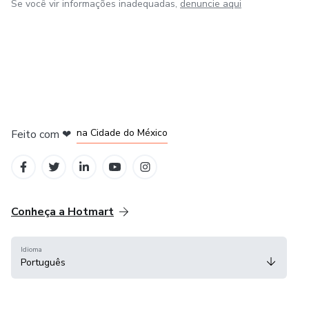
Se você vir informações inadequadas,
denuncie aqui
em Bogotá
em Amsterdam
em Madrid
na Cidade do México
Feito com
❤
em Belo Horizonte
Conheça a Hotmart
Idioma
Português