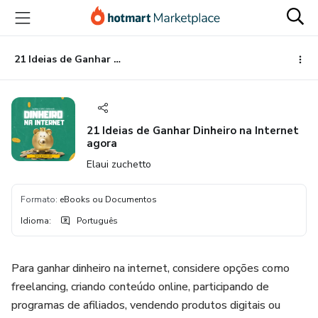
Ir
Ir
Ir
para
para
para
o
o
o
conteúdo
pagamento
rodapé
21 Ideias de Ganhar Dinheiro na Internet agora
principal
21 Ideias de Ganhar Dinheiro na Internet
agora
Elaui zuchetto
Formato
:
eBooks ou Documentos
Idioma
:
Português
Para ganhar dinheiro na internet, considere opções como
freelancing, criando conteúdo online, participando de
programas de afiliados, vendendo produtos digitais ou