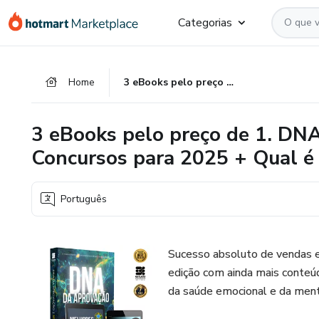
Ir
Ir
Ir
Categorias
para
para
para
o
o
o
conteúdo
pagamento
rodapé
Home
3 eBooks pelo preço de 1. DNA da Aprovação + Melhores Concursos para 2025 + Qual é Mais Fácil de Passar?
principal
3 eBooks pelo preço de 1. DN
Concursos para 2025 + Qual é 
Português
Sucesso absoluto de vendas e
edição com ainda mais conteúd
da saúde emocional e da menta