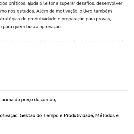
ios práticos, ajuda o leitor a superar desafios, desenvolver
iasmo nos estudos. Além da motivação, o livro também
stratégias de produtividade e preparação para provas,
 para quem busca aprovação.​
te seus objetivos. Adquira agora e transforme sua jornada!
 acima do preço do combo;
 Motivação, Gestão do Tempo e Produtividade, Métodos e