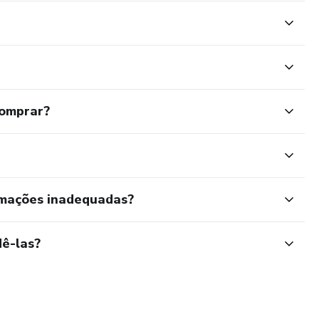
comprar?
rmações inadequadas?
ê-las?