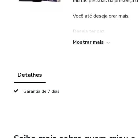
muitas pessoas da presença d
Você até deseja orar mais.
Deseja ter paz.
Mostrar mais
Deseja fortalecer sua fé.
Mas não sabe por onde começ
Detalhes
Foi exatamente para isso que
Garantia de 7 dias
Durante 30 dias você será gui
através de:
✅ Reflexões inspiradoras
✅ Versículos cuidadosamente