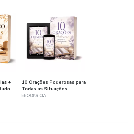
oração
sas de Deus
CIONAL?
astou de Deus
ias +
10 Orações Poderosas para
r sua fé
tudo
Todas as Situações
EBOOKS CIA
edade e insegurança
bito da oração
o espiritual