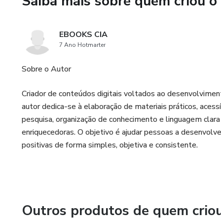
Saiba mais sobre quem criou o
✅ Orações poderosas
EBOOKS CIA
✅ Exercícios práticos de fé
7 Ano Hotmarter
✅ Desafios diários para apro
Sobre o Autor
O QUE VOCÊ VAI CONQUIS
Criador de conteúdos digitais voltados ao desenvolvimen
autor dedica-se à elaboração de materiais práticos, acessív
✔ Mais intimidade com Deus
pesquisa, organização de conhecimento e linguagem clara
enriquecedoras. O objetivo é ajudar pessoas a desenvolv
✔ Menos ansiedade e preocu
positivas de forma simples, objetiva e consistente.
✔ Mais clareza para tomar de
✔ Fortalecimento espiritual di
Outros produtos de quem crio
✔ Renovação emocional