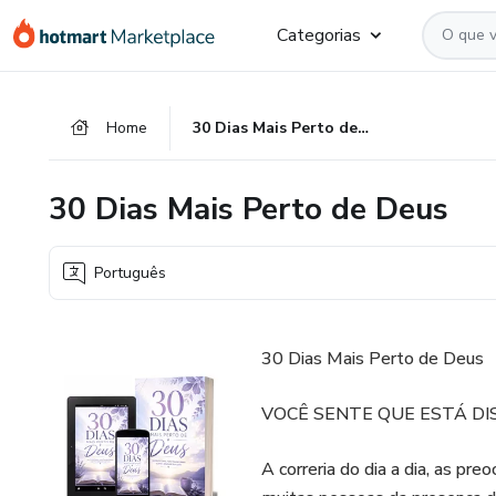
Ir
Ir
Ir
Categorias
para
para
para
o
o
o
conteúdo
pagamento
rodapé
Home
30 Dias Mais Perto de Deus
principal
30 Dias Mais Perto de Deus
Português
30 Dias Mais Perto de Deus
VOCÊ SENTE QUE ESTÁ DI
A correria do dia a dia, as p