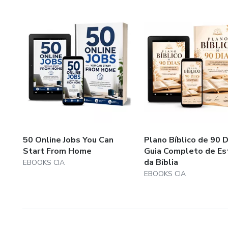
✔ Uma rotina consistente de 
✔ Mais paz interior
✔ Mais confiança nas promes
PARA QUEM É ESTE DEVO
✓ Para quem sente que se af
50 Online Jobs You Can
Plano Bíblico de 90 D
✓ Para quem deseja fortalece
Start From Home
Guia Completo de Es
da Bíblia
EBOOKS CIA
✓ Para quem luta contra ansi
EBOOKS CIA
✓ Para quem deseja criar o há
✓ Para quem precisa de direçã