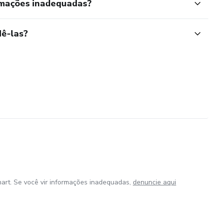
rmações inadequadas?
ê-las?
art. Se você vir informações inadequadas,
denuncie aqui