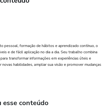
 conteúdo
ximar você de Deus
TAR?
to pessoal, formação de hábitos e aprendizado contínuo, o
eis e de fácil aplicação no dia a dia. Seu trabalho combina
 para transformar informações em experiências úteis e
er novas habilidades, ampliar sua visão e promover mudanças
pação
cisões
ário
u esse conteúdo