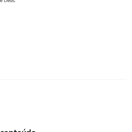
e Deus.
ar.
 nasceu o Devocional 30 Dias Mais Perto de Deus.
ado por uma jornada profunda de transformação espiritual
 selecionados