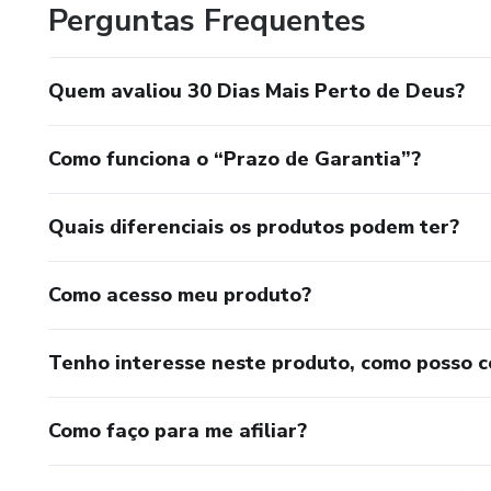
Perguntas Frequentes
✓ Para iniciantes e cristãos e
Quem avaliou 30 Dias Mais Perto de Deus?
O QUE VOCÊ RECEBE?
📖 Devocional completo de 30
Como funciona o “Prazo de Garantia”?
📖 Reflexões profundas e tra
Quais diferenciais os produtos podem ter?
📖 Orações exclusivas para c
Como acesso meu produto?
📖 Exercícios práticos de aplic
Tenho interesse neste produto, como posso 
📖 Acesso imediato após a c
📖 Material digital para celul
Como faço para me afiliar?