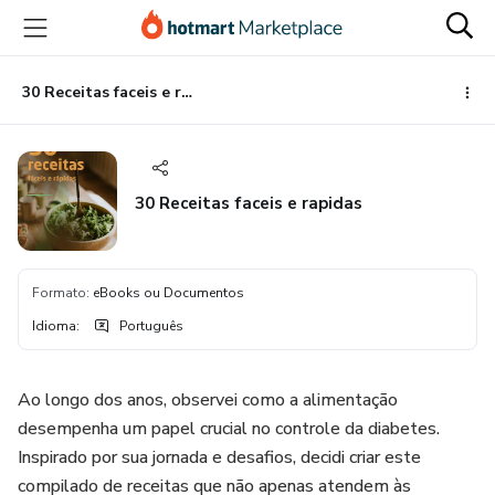
Ir
Ir
Ir
para
para
para
o
o
o
conteúdo
pagamento
rodapé
30 Receitas faceis e rapidas
principal
30 Receitas faceis e rapidas
Formato
:
eBooks ou Documentos
Idioma
:
Português
Ao longo dos anos, observei como a alimentação
desempenha um papel crucial no controle da diabetes.
Inspirado por sua jornada e desafios, decidi criar este
compilado de receitas que não apenas atendem às