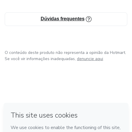
Dúvidas frequentes
O conteúdo deste produto não representa a opinião da Hotmart.
Se você vir informações inadequadas,
denuncie aqui
em Belo Horizonte
Feito com
❤
na Cidade do México
em Bogotá
em Amsterdam
em Madrid