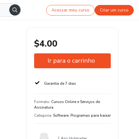
Acessar meu curso
Criar um curso
$4.00
Ir para o carrinho
Garantia de 7 dias
Formato
:
Cursos Online e Serviços de
Assinatura
Categoria
:
Software, Programas para baixar
1 Ano Hotmarter