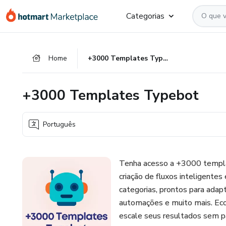
Ir
Ir
Ir
Categorias
para
para
para
o
o
o
conteúdo
pagamento
rodapé
Home
+3000 Templates Typebot
principal
+3000 Templates Typebot
Português
Tenha acesso a +3000 templat
criação de fluxos inteligente
categorias, prontos para adap
automações e muito mais. Eco
escale seus resultados sem pa