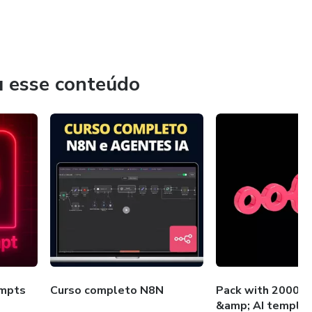
u esse conteúdo
mpts
Curso completo N8N
Pack with 2000+
&amp; AI templa