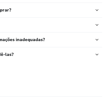
mprar?
rmações inadequadas?
ê-las?