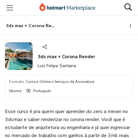
Ir
Ir
Ir
para
para
para
o
o
o
conteúdo
pagamento
rodapé
3ds max + Corona Render
principal
3ds max + Corona Render
Luiz Felipe Santana
Formato
:
Cursos Online e Serviços de Assinatura
Idioma
:
Português
Esse curso é pra quem quer aprender do zero a mexer no
3dsmax e saber renderizar no corona render. Você que é
estudante de arquitetura ou engenharia e já quer ingressar
no mercado de trabalho com ganhos à partir de 3mil reais