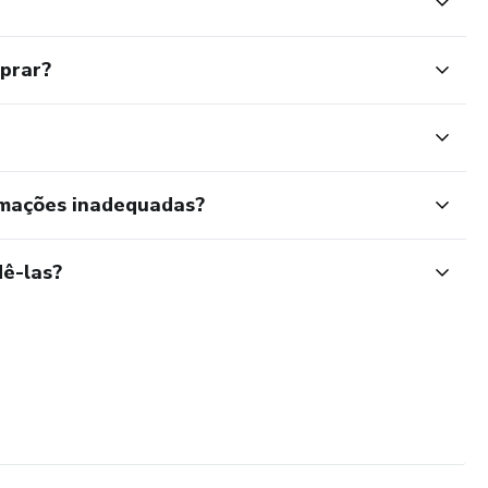
mprar?
rmações inadequadas?
ê-las?