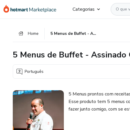
Ir
Ir
Ir
Categorias
para
para
para
o
o
o
conteúdo
pagamento
rodapé
Home
5 Menus de Buffet - Assinado Chef Frédéric Monnier
principal
5 Menus de Buffet - Assinado 
Português
5 Menus prontos com receitas
Esse produto tem 5 menus co
fazer junto comigo, com se es