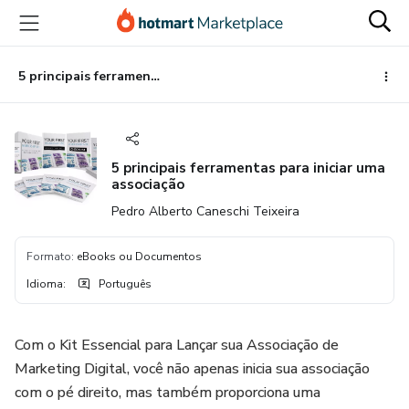
Ir
Ir
Ir
para
para
para
o
o
o
conteúdo
pagamento
rodapé
5 principais ferramentas para iniciar uma associação
principal
5 principais ferramentas para iniciar uma
associação
Pedro Alberto Caneschi Teixeira
Formato
:
eBooks ou Documentos
Idioma
:
Português
Com o Kit Essencial para Lançar sua Associação de
Marketing Digital, você não apenas inicia sua associação
com o pé direito, mas também proporciona uma