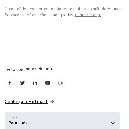
O conteúdo deste produto não representa a opinião da Hotmart.
Se você vir informações inadequadas,
denuncie aqui
em Amsterdam
em Madrid
em Bogotá
Feito com
❤
em Belo Horizonte
na Cidade do México
Conheça a Hotmart
Idioma
Português