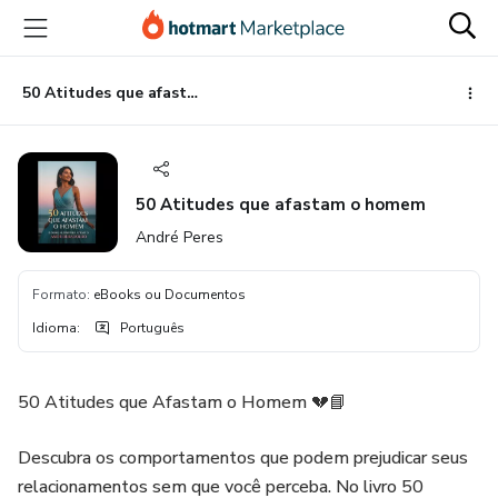
Ir
Ir
Ir
para
para
para
o
o
o
conteúdo
pagamento
rodapé
50 Atitudes que afastam o homem
principal
50 Atitudes que afastam o homem
André Peres
Formato
:
eBooks ou Documentos
Idioma
:
Português
50 Atitudes que Afastam o Homem 💔📘
Descubra os comportamentos que podem prejudicar seus
relacionamentos sem que você perceba. No livro 50