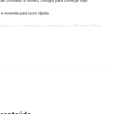
tais (Afiliado, E-books, Design) para começar hoje.
e revenda para lucro rápido.
azer, qual o Investimento necessário e o Retorno Médio
 mais, mas de assumir o controle do seu futuro financeiro.
se e comece a construir a vida que você merece.
r seu tempo em dinheiro!