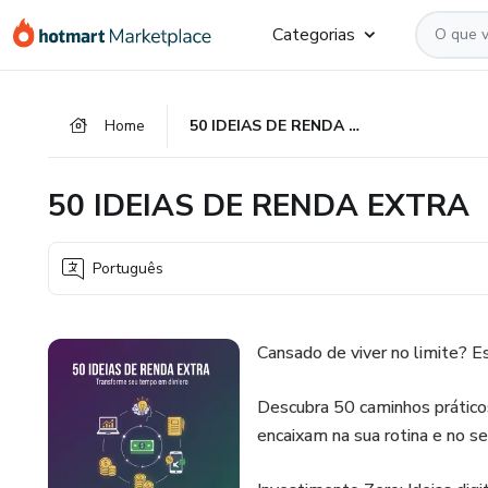
Ir
Ir
Ir
Categorias
para
para
para
o
o
o
conteúdo
pagamento
rodapé
Home
50 IDEIAS DE RENDA EXTRA
principal
50 IDEIAS DE RENDA EXTRA
Português
Cansado de viver no limite? E
Descubra 50 caminhos prático
encaixam na sua rotina e no se