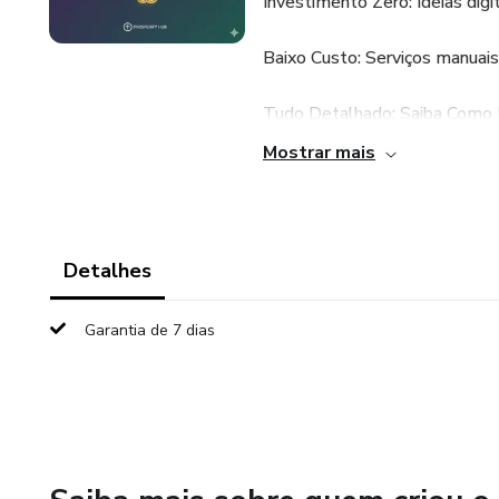
Investimento Zero: Ideias digi
Baixo Custo: Serviços manuais 
Tudo Detalhado: Saiba Como F
esperado para cada ideia.
Mostrar mais
Não se trata apenas de ganhar
Escolha seu caminho, planeje-
Detalhes
Clique e comece a transforma
Garantia de 7 dias