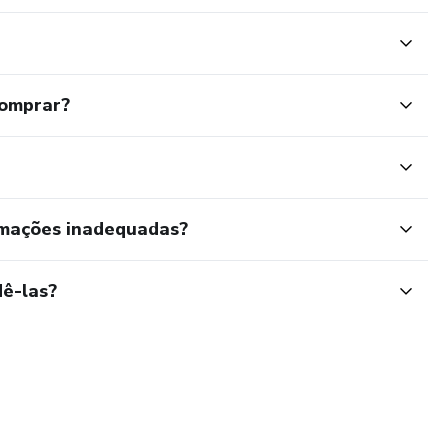
comprar?
rmações inadequadas?
ê-las?