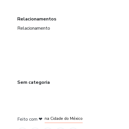
Relacionamentos
Relacionamento
Sem categoria
em Bogotá
em Amsterdam
em Madrid
na Cidade do México
Feito com
❤
em Belo Horizonte