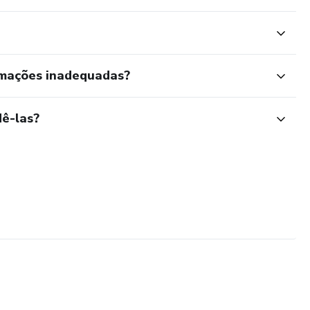
rmações inadequadas?
ê-las?