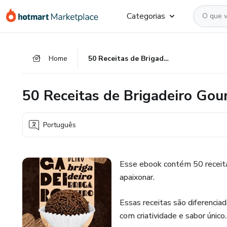
Ir
Ir
Ir
Categorias
para
para
para
o
o
o
conteúdo
pagamento
rodapé
Home
50 Receitas de Brigadeiro Gourmet
principal
50 Receitas de Brigadeiro Gou
Português
Esse ebook contém 50 receita
apaixonar.
Essas receitas são diferenciad
com criatividade e sabor único.