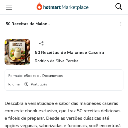
Ir
Ir
Ir
para
para
para
o
o
o
conteúdo
pagamento
rodapé
50 Receitas de Maionese Caseira
principal
50 Receitas de Maionese Caseira
Rodrigo da Silva Pereira
Formato
:
eBooks ou Documentos
Idioma
:
Português
Descubra a versatilidade e sabor das maioneses caseiras
com este ebook exclusivo, que traz 50 receitas deliciosas
e fáceis de preparar. Desde as versões clássicas até
opções veganas, saborizadas e funcionais, você encontrará