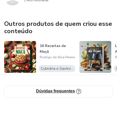
1 Ano Hotmarter
Outros produtos de quem criou esse
conteúdo
18 Receitas de
L
Maçã
A
Rodrigo da Silva Pereira
R
Culinária e Gastronomia
Dúvidas frequentes