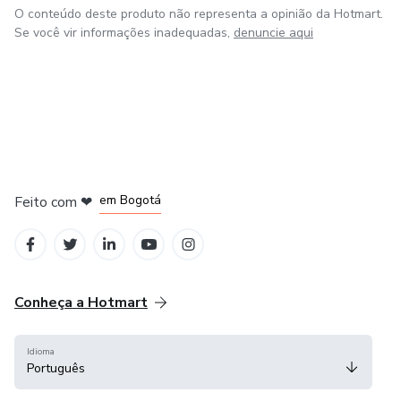
O conteúdo deste produto não representa a opinião da Hotmart.
Se você vir informações inadequadas,
denuncie aqui
em Bogotá
Feito com
❤
em Belo Horizonte
na Cidade do México
em Amsterdam
em Madrid
Conheça a Hotmart
Idioma
Português