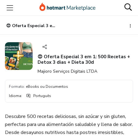
Ir
Ir
Ir
para
para
para
o
o
o
conteúdo
pagamento
rodapé
😍 Oferta Especial 3 em 1: 500 Recetas + Detox 3 dias + Dieta 30d
principal
😍 Oferta Especial 3 em 1: 500 Recetas +
Detox 3 dias + Dieta 30d
Majioro Serviços Digitais LTDA
Formato
:
eBooks ou Documentos
Idioma
:
Português
Descubre 500 recetas deliciosas, sin azúcar y sin gluten,
perfectas para una alimentación saludable y llena de sabor.
Desde desayunos nutritivos hasta postres irresistibles,