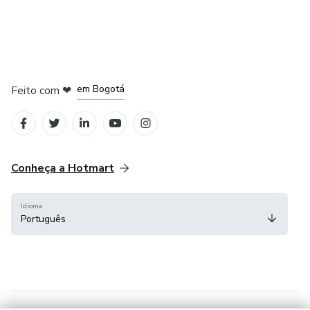
em Amsterdam
em Madrid
em Bogotá
Feito com
❤
em Belo Horizonte
na Cidade do México
Conheça a Hotmart
Idioma
Português