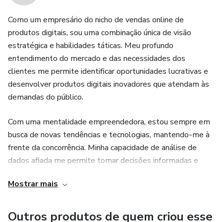
Como um empresário do nicho de vendas online de
produtos digitais, sou uma combinação única de visão
estratégica e habilidades táticas. Meu profundo
entendimento do mercado e das necessidades dos
clientes me permite identificar oportunidades lucrativas e
desenvolver produtos digitais inovadores que atendam às
demandas do público.
Com uma mentalidade empreendedora, estou sempre em
busca de novas tendências e tecnologias, mantendo-me à
frente da concorrência. Minha capacidade de análise de
dados afiada me permite tomar decisões informadas e
otimizar minhas estratégias de marketing e vendas para
Mostrar mais
maximizar os resultados.
Sou um líder inspirador e motivador para minha equipe,
Outros produtos de quem criou esse