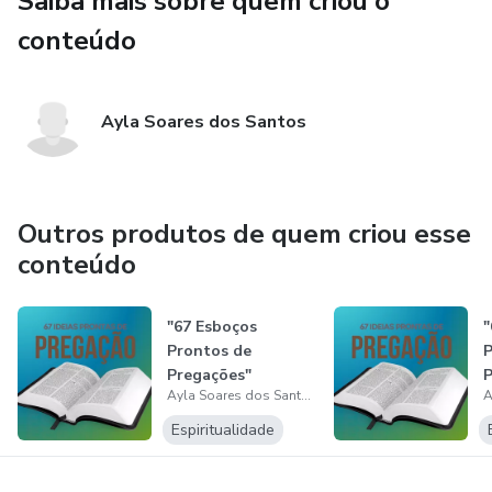
Saiba mais sobre quem criou o
conteúdo
Ayla Soares dos Santos
Outros produtos de quem criou esse
conteúdo
"67 Esboços
"
Prontos de
P
Pregações"
P
Ayla Soares dos Santos
Espiritualidade