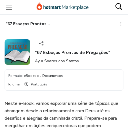
Ir
Ir
Ir
para
para
para
o
o
o
conteúdo
pagamento
rodapé
"67 Esboços Prontos de Pregações"
principal
"67 Esboços Prontos de Pregações"
Ayla Soares dos Santos
Formato
:
eBooks ou Documentos
Idioma
:
Português
Neste e-Book, vamos explorar uma série de tópicos que
abrangem desde o relacionamento com Deus até os
desafios e alegrias da caminhada cristã. Prepare-se para
mergulhar em lições enriquecedoras que podem