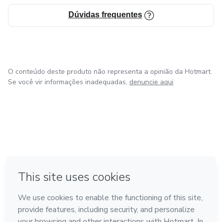
Dúvidas frequentes
O conteúdo deste produto não representa a opinião da Hotmart.
Se você vir informações inadequadas,
denuncie aqui
em Amsterdam
em Madrid
em Bogotá
Feito com
❤
em Belo Horizonte
na Cidade do México