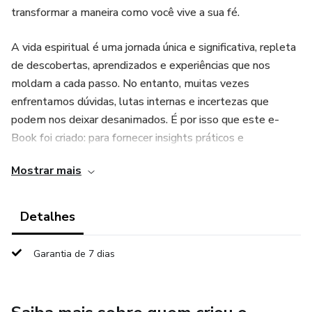
transformar a maneira como você vive a sua fé.
A vida espiritual é uma jornada única e significativa, repleta
de descobertas, aprendizados e experiências que nos
moldam a cada passo. No entanto, muitas vezes
enfrentamos dúvidas, lutas internas e incertezas que
podem nos deixar desanimados. É por isso que este e-
Book foi criado: para fornecer insights práticos e
inspiradores que o ajudarão a enfrentar os desafios,
Mostrar mais
aprofundar sua fé e encontrar propósito em sua jornada.
Detalhes
Garantia de 7 dias