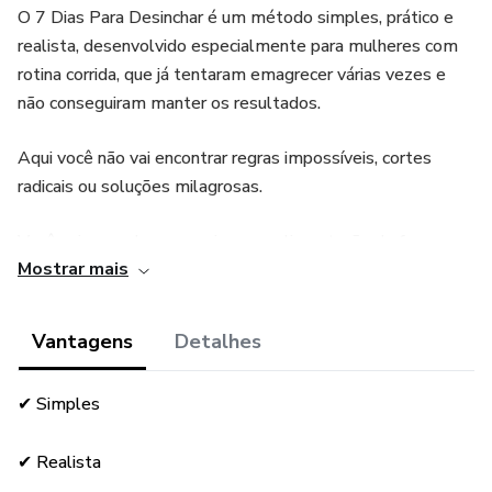
O 7 Dias Para Desinchar é um método simples, prático e
realista, desenvolvido especialmente para mulheres com
rotina corrida, que já tentaram emagrecer várias vezes e
não conseguiram manter os resultados.
Aqui você não vai encontrar regras impossíveis, cortes
radicais ou soluções milagrosas.
Você vai aprender a organizar sua alimentação de forma
Mostrar mais
leve, com comida de verdade, sem passar fome e sem
precisar ser perfeita.
Vantagens
Detalhes
Durante 7 dias, você terá acesso a um plano direto ao
ponto que vai te ajudar a reduzir o inchaço, controlar a
✔ Simples
compulsão alimentar e retomar o controle sobre sua
alimentação.
✔ Realista