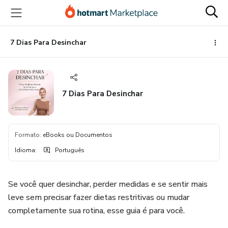
Ir
Ir
Ir
para
para
para
o
o
o
conteúdo
pagamento
rodapé
7 Dias Para Desinchar
principal
7 Dias Para Desinchar
Formato
:
eBooks ou Documentos
Idioma
:
Português
Se você quer desinchar, perder medidas e se sentir mais
leve sem precisar fazer dietas restritivas ou mudar
completamente sua rotina, esse guia é para você.