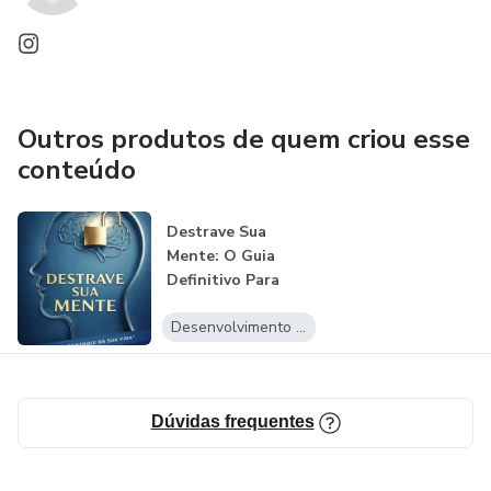
✔ Estratégias para controlar a compulsão alimentar
Você precisa de um plano que consiga seguir.
E é exatamente isso que você vai encontrar aqui.
✔ Plano de 7 dias fácil de seguir
Comece hoje e sinta a diferença já nos primeiros dias.
Outros produtos de quem criou esse
conteúdo
Destrave Sua
Mente: O Guia
Definitivo Para
Assumir o
Desenvolvimento Pessoal
Control...
Dúvidas frequentes