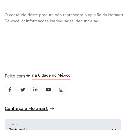
O conteúdo deste produto não representa a opinião da Hotmart.
Se você vir informações inadequadas,
denuncie aqui
em Bogotá
em Amsterdam
em Madrid
na Cidade do México
Feito com
❤
em Belo Horizonte
Conheça a Hotmart
Idioma
Português