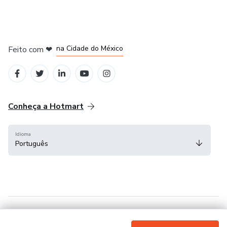
em Bogotá
em Amsterdam
em Madrid
na Cidade do México
Feito com
❤
em Belo Horizonte
Conheça a Hotmart
Idioma
Português
Central de ajuda
Termos
Privacidade
Cookies