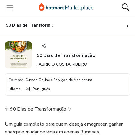
Ir
Ir
Ir
para
para
para
o
o
o
conteúdo
pagamento
rodapé
90 Dias de Transformação
principal
90 Dias de Transformação
FABRICIO COSTA RIBEIRO
Formato
:
Cursos Online e Serviços de Assinatura
Idioma
:
Português
✨ 90 Dias de Transformação ✨
Um guia completo para quem deseja emagrecer, ganhar
energia e mudar de vida em apenas 3 meses.