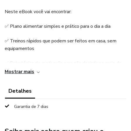
Neste eBook você vai encontrar:
✅ Plano alimentar simples e prático para o dia a dia
✅ Treinos rápidos que podem ser feitos em casa, sem
equipamentos
✅ Estratégias de motivação para não desistir no meio do
caminho
Mostrar mais
✅ Cronograma organizado para acompanhar sua evolução
Detalhes
semana a semana
Garantia de 7 dias