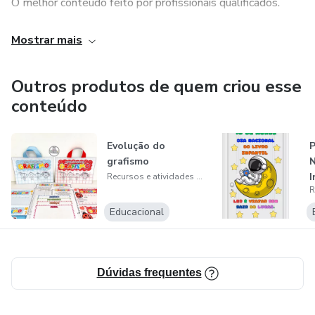
O melhor conteúdo feito por profissionais qualificados.
Jogos, brincadeiras, apostilas, atividades, sequências
Mostrar mais
didáticas, planejamento, relatórios, recursos de
alfabetização, matemática, corpo humano, natureza,
Outros produtos de quem criou esse
desenvolvimento cognitivo, desenvolvimento emocional.
conteúdo
Obrigada pela confiança.
Evolução do
P
grafismo
N
I
Recursos e atividades Pedagógicas M
Educacional
Dúvidas frequentes