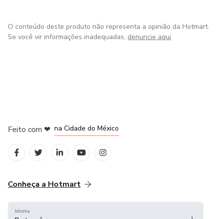
O conteúdo deste produto não representa a opinião da Hotmart.
Se você vir informações inadequadas,
denuncie aqui
em Bogotá
em Amsterdam
em Madrid
na Cidade do México
Feito com
❤
em Belo Horizonte
Conheça a Hotmart
Idioma