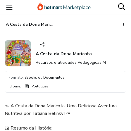
Ir
Ir
Ir
para
para
para
o
o
o
conteúdo
pagamento
rodapé
A Cesta da Dona Maricota
principal
A Cesta da Dona Maricota
Recursos e atividades Pedagógicas M
Formato
:
eBooks ou Documentos
Idioma
:
Português
🥕 A Cesta da Dona Maricota: Uma Deliciosa Aventura
Nutritiva por Tatiana Belinky! 🥕
📖 Resumo da História: