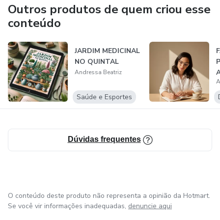
rigorosas.
Outros produtos de quem criou esse
conteúdo
Com uma abordagem prática e acessível, Andressa Beatriz
já ajudou centenas de alunos a transformarem suas vidas
JARDIM MEDICINAL
através da hipnoterapia. Seu método é simples, eficaz e
NO QUINTAL
pode ser aplicado por qualquer pessoa, mesmo sem
Andressa Beatriz
experiência prévia. Se você busca uma solução definitiva
A
para seus desafios emocionais e comportamentais, agora é
Saúde e Esportes
a sua vez de dar o primeiro passo rumo à sua melhor
versão. 🚀✨
Dúvidas frequentes
O conteúdo deste produto não representa a opinião da Hotmart.
Se você vir informações inadequadas,
denuncie aqui