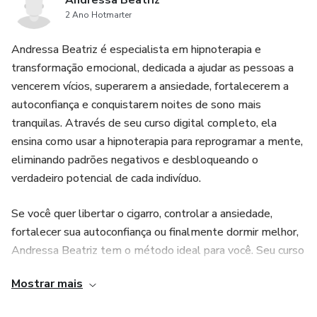
Andressa Beatriz
2 Ano Hotmarter
Andressa Beatriz é especialista em hipnoterapia e
transformação emocional, dedicada a ajudar as pessoas a
vencerem vícios, superarem a ansiedade, fortalecerem a
autoconfiança e conquistarem noites de sono mais
tranquilas. Através de seu curso digital completo, ela
ensina como usar a hipnoterapia para reprogramar a mente,
eliminando padrões negativos e desbloqueando o
verdadeiro potencial de cada indivíduo.
Se você quer libertar o cigarro, controlar a ansiedade,
fortalecer sua autoconfiança ou finalmente dormir melhor,
Andressa Beatriz tem o método ideal para você. Seu curso
digital reúne técnicas avançadas de hipnose e neurociência
Mostrar mais
para acessar o subconsciente e reprogramar algumas
limitações, proporcionando mudanças profundas e