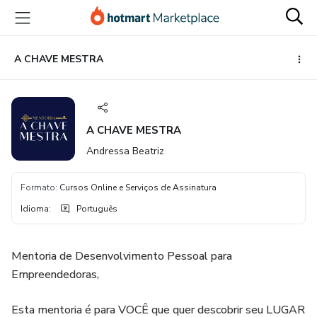
Ir
Ir
Ir
para
para
para
o
o
o
conteúdo
pagamento
rodapé
A CHAVE MESTRA
principal
A CHAVE MESTRA
Andressa Beatriz
Formato
:
Cursos Online e Serviços de Assinatura
Idioma
:
Português
Mentoria de Desenvolvimento Pessoal para
Empreendedoras,
Esta mentoria é para VOCÊ que quer descobrir seu LUGAR