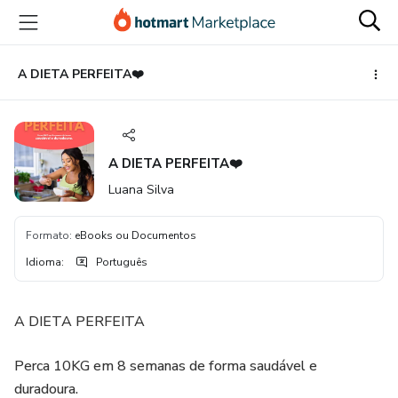
Ir
Ir
Ir
para
para
para
o
o
o
conteúdo
pagamento
rodapé
A DIETA PERFEITA❤️
principal
A DIETA PERFEITA❤️
Luana Silva
Formato
:
eBooks ou Documentos
Idioma
:
Português
A DIETA PERFEITA
Perca 10KG em 8 semanas de forma saudável e
duradoura.