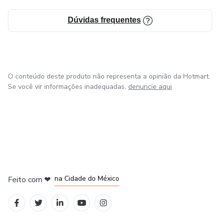
Dúvidas frequentes
O conteúdo deste produto não representa a opinião da Hotmart.
Se você vir informações inadequadas,
denuncie aqui
em Bogotá
em Amsterdam
em Madrid
na Cidade do México
Feito com
❤
em Belo Horizonte