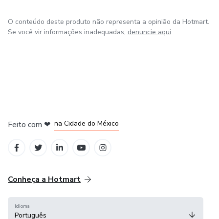
O conteúdo deste produto não representa a opinião da Hotmart.
Se você vir informações inadequadas,
denuncie aqui
em Bogotá
em Amsterdam
em Madrid
na Cidade do México
Feito com
❤
em Belo Horizonte
Conheça a Hotmart
Idioma
Português