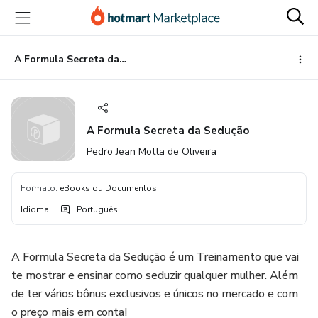
Ir
Ir
Ir
para
para
para
o
o
o
conteúdo
pagamento
rodapé
A Formula Secreta da Sedução
principal
A Formula Secreta da Sedução
Pedro Jean Motta de Oliveira
Formato
:
eBooks ou Documentos
Idioma
:
Português
A Formula Secreta da Sedução é um Treinamento que vai
te mostrar e ensinar como seduzir qualquer mulher. Além
de ter vários bônus exclusivos e únicos no mercado e com
o preço mais em conta!