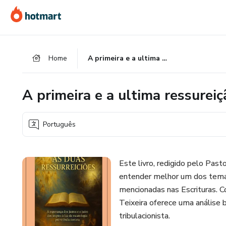
Ir
Ir
Ir
para
para
para
o
o
o
conteúdo
pagamento
rodapé
Home
A primeira e a ultima ressureição
principal
A primeira e a ultima ressureiç
Português
Este livro, redigido pelo Past
entender melhor um dos temas
mencionadas nas Escrituras. 
Teixeira oferece uma análise b
tribulacionista.