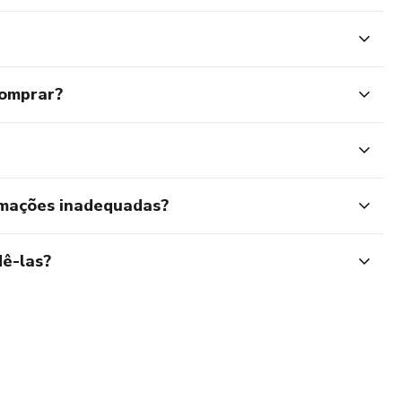
comprar?
rmações inadequadas?
ê-las?