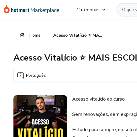
Ir
Ir
Ir
Categorias
para
para
para
o
o
o
conteúdo
pagamento
rodapé
Home
Acesso Vitalício ⭐ MAIS ESCOLHIDO
principal
Acesso Vitalício ⭐ MAIS ESC
Português
Acesso vitalício ao curso.
Sem renovações, sem expiraç
Estude para sempre, no seu ri