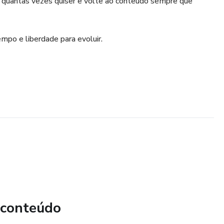
 quantas vezes quiser e volte ao conteúdo sempre que
mpo e liberdade para evoluir.
 conteúdo