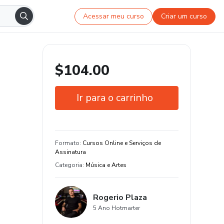
Acessar meu curso
Criar um curso
$104.00
Ir para o carrinho
Garantia de 7 dias
Formato
:
Cursos Online e Serviços de
Assinatura
Categoria
:
Música e Artes
Rogerio Plaza
5 Ano Hotmarter