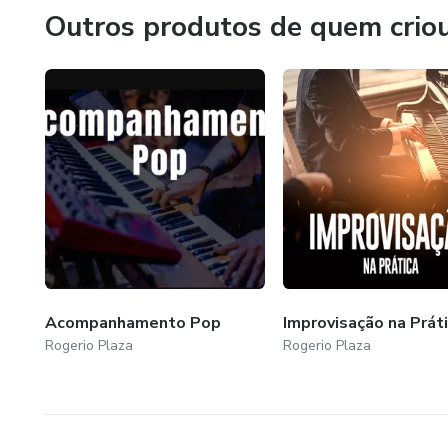
para quem deseja aprender piano com leveza, prazer e au
Outros produtos de quem crio
Acompanhamento Pop
Improvisação na Prát
Rogerio Plaza
Rogerio Plaza