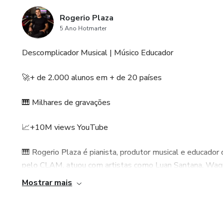
Rogerio Plaza
5 Ano Hotmarter
Descomplicador Musical | Músico Educador
🚀+ de 2.000 alunos em + de 20 países
🎹 Milhares de gravações
📈+10M views YouTube
🎹 Rogerio Plaza é pianista, produtor musical e educado
pelo CLAM, atuou com artistas como Luan Santana, Wagne
CDs e álbuns digitais, são mais de 6.000 faixas gravadas 
Mostrar mais
É criador de cursos reconhecidos como Tocando Bossa No
milhares de alunos. Sua didática clara, abordagem prátic