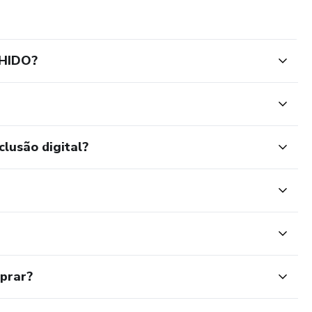
LHIDO?
clusão digital?
mprar?