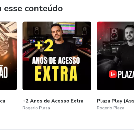
tonomia.
u esse conteúdo
ica
+2 Anos de Acesso Extra
Plaza Play (Assin
Rogerio Plaza
Rogerio Plaza