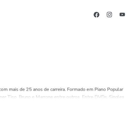
r com mais de 25 anos de carreira. Formado em Piano Popular
r Tiso, Bruno e Marrone entre outros. Entre DVDs, Singles,
para produtores e estúdios do Brasil e exterior.
va, Eu Pianista e Rearmonizando, que já impactaram
a e foco em musicalidade tornaram seu trabalho referência