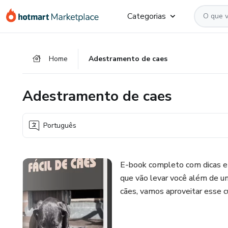
Ir
Ir
Ir
Categorias
para
para
para
o
o
o
conteúdo
pagamento
rodapé
Home
Adestramento de caes
principal
Adestramento de caes
Português
E-book completo com dicas e
que vão levar você além de u
cães, vamos aproveitar esse c