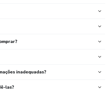
comprar?
rmações inadequadas?
ê-las?