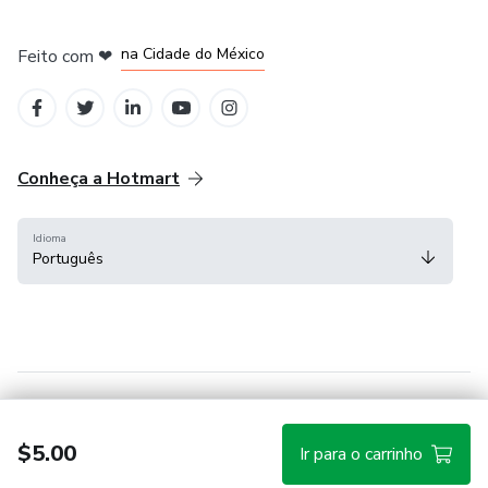
em Bogotá
em Amsterdam
em Madrid
na Cidade do México
Feito com
❤
em Belo Horizonte
Conheça a Hotmart
Idioma
Português
Central de ajuda
Termos
Privacidade
Cookies
$5.00
Ir para o carrinho
Hotmart — 2011-2026 © Todos os direitos reservados.