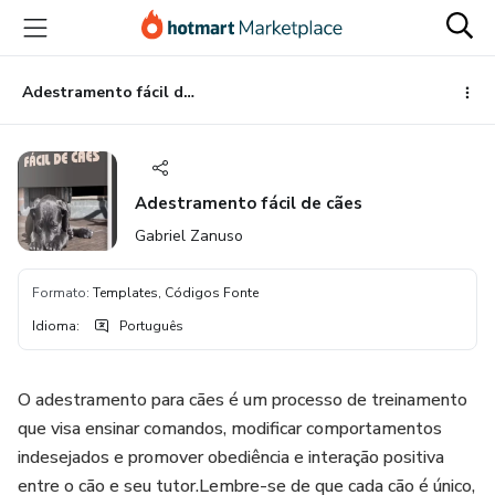
Ir
Ir
Ir
para
para
para
o
o
o
conteúdo
pagamento
rodapé
Adestramento fácil de cães
principal
Adestramento fácil de cães
Gabriel Zanuso
Formato
:
Templates, Códigos Fonte
Idioma
:
Português
O adestramento para cães é um processo de treinamento
que visa ensinar comandos, modificar comportamentos
indesejados e promover obediência e interação positiva
entre o cão e seu tutor.Lembre-se de que cada cão é único,