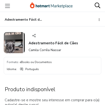
Ir
Ir
Ir
para
para
para
o
o
o
conteúdo
pagamento
rodapé
Adestramento Fácil de Cães
principal
Adestramento Fácil de Cães
Camila Corrêa Nassar
Formato
:
eBooks ou Documentos
Idioma
:
Português
Produto indisponível
Cadastre-se e mostre seu interesse em comprar para o(a)
autor(a) deste curso!