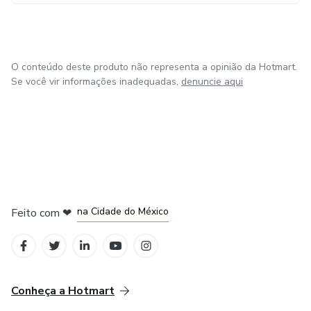
O conteúdo deste produto não representa a opinião da Hotmart.
Se você vir informações inadequadas,
denuncie aqui
em Bogotá
em Amsterdam
em Madrid
na Cidade do México
Feito com
❤
em Belo Horizonte
Conheça a Hotmart