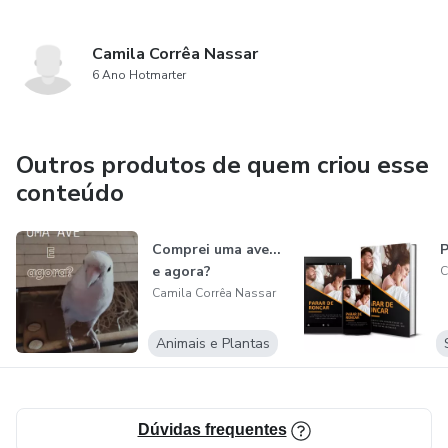
Camila Corrêa Nassar
6 Ano Hotmarter
Outros produtos de quem criou esse
conteúdo
Comprei uma ave...
P
e agora?
C
Camila Corrêa Nassar
Animais e Plantas
Dúvidas frequentes