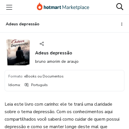
Ir
Ir
Ir
para
para
para
o
o
o
conteúdo
pagamento
rodapé
Adeus depressão
principal
Adeus depressão
bruno amorim de araujo
Formato
:
eBooks ou Documentos
Idioma
:
Português
Leia este livro com carinho: ele te trará uma claridade
sobre o tema depressão. Com os conhecimentos aqui
compartilhados você saberá como cuidar de quem possui
depressão e como se manter longe deste mal que