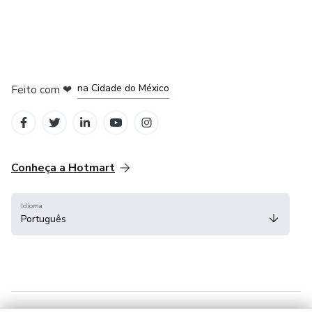
em Bogotá
em Amsterdam
em Madrid
na Cidade do México
Feito com
❤
em Belo Horizonte
Conheça a Hotmart
Idioma
Português