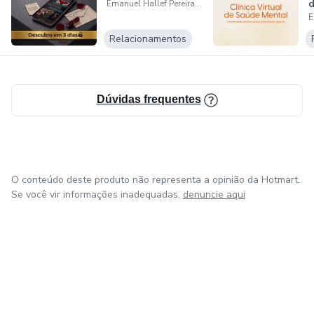
d
Emanuel Hallef Pereira Alves
1
Relacionamentos
Dúvidas frequentes
O conteúdo deste produto não representa a opinião da Hotmart.
Se você vir informações inadequadas,
denuncie aqui
em Amsterdam
em Madrid