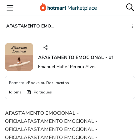
Ir
Ir
Ir
para
para
para
o
o
o
conteúdo
pagamento
rodapé
AFASTAMENTO EMOCIONAL - of
principal
AFASTAMENTO EMOCIONAL - of
Emanuel Hallef Pereira Alves
Formato
:
eBooks ou Documentos
Idioma
:
Português
AFASTAMENTO EMOCIONAL -
OFICIALAFASTAMENTO EMOCIONAL -
OFICIALAFASTAMENTO EMOCIONAL -
OFICIALAFASTAMENTO EMOCIONAL -