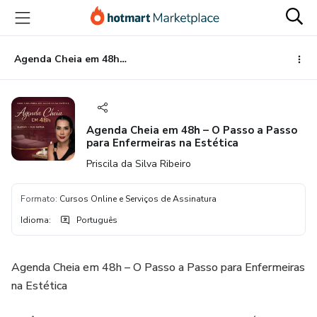
Ir
Ir
Ir
para
para
para
o
o
o
conteúdo
pagamento
rodapé
Agenda Cheia em 48h – O Passo a Passo para Enfermeiras na Estética
principal
Agenda Cheia em 48h – O Passo a Passo
para Enfermeiras na Estética
Priscila da Silva Ribeiro
Formato
:
Cursos Online e Serviços de Assinatura
Idioma
:
Português
Agenda Cheia em 48h – O Passo a Passo para Enfermeiras
na Estética