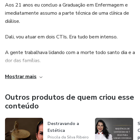
Aos 21 anos eu concluo a Graduação em Enfermagem e
imediatamente assumo a parte técnica de uma clínica de
diálise.
Dali, vou atuar em dois CTIs. Era tudo bem intenso.
A gente trabalhava lidando com a morte todo santo dia e a
dor das famílias.
Foi uma fase muito importante de aprendizado, mas de
Mostrar mais
muita dor e sofrimento também. Ônus e bônus...
Outros produtos de quem criou esse
Toda essa história acontece dos meus 14 aos 21 anos,
conteúdo
quando em meados de 2010 eu presto um concurso e me
torno funcionária pública da rede municipal de Nova Iguaçu,
Destravando a
S
uma cidade da baixada do Rio de Janeiro e na UERJ.
Estética
C
p
Priscila da Silva Ribeiro