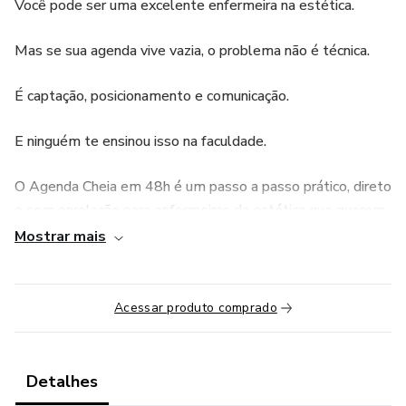
Você pode ser uma excelente enfermeira na estética.
Mas se sua agenda vive vazia, o problema não é técnica.
É captação, posicionamento e comunicação.
E ninguém te ensinou isso na faculdade.
O Agenda Cheia em 48h é um passo a passo prático, direto
e sem enrolação para enfermeiras da estética que querem
parar de depender de indicação, sorte ou “postar e rezar” e
Mostrar mais
começar a gerar procura real por atendimento em até 2
dias.
Acessar produto comprado
Nada de dancinha.
Nada de influencer.
Detalhes