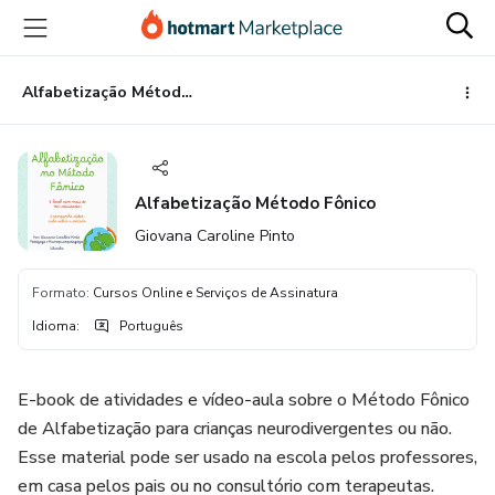
Ir
Ir
Ir
para
para
para
o
o
o
conteúdo
pagamento
rodapé
Alfabetização Método Fônico
principal
Alfabetização Método Fônico
Giovana Caroline Pinto
Formato
:
Cursos Online e Serviços de Assinatura
Idioma
:
Português
E-book de atividades e vídeo-aula sobre o Método Fônico
de Alfabetização para crianças neurodivergentes ou não.
Esse material pode ser usado na escola pelos professores,
em casa pelos pais ou no consultório com terapeutas.