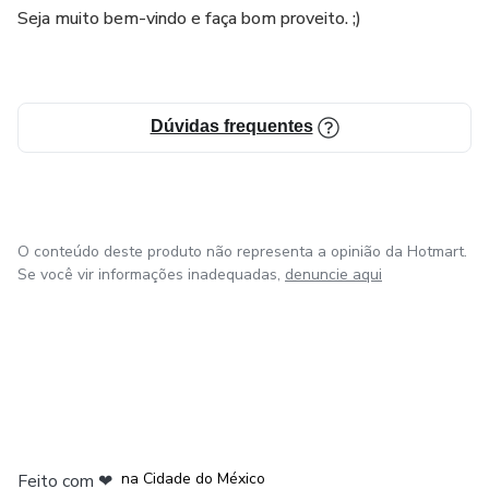
Seja muito bem-vindo e faça bom proveito. ;)
Dúvidas frequentes
O conteúdo deste produto não representa a opinião da Hotmart.
Se você vir informações inadequadas,
denuncie aqui
em Bogotá
em Amsterdam
em Madrid
na Cidade do México
Feito com
❤