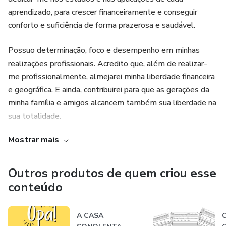
aprendizado, para crescer financeiramente e conseguir
conforto e suficiência de forma prazerosa e saudável.
Possuo determinação, foco e desempenho em minhas
realizações profissionais. Acredito que, além de realizar-
me profissionalmente, almejarei minha liberdade financeira
e geográfica. E ainda, contribuirei para que as gerações da
minha família e amigos alcancem também sua liberdade na
sua totalidade.
Mostrar mais
Sou formada em Alfabetização e Letramento;
Ensino Lúdico;
Outros produtos de quem criou esse
conteúdo
Neuropsicopedagogia
A CASA