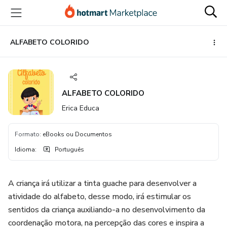
Ir
Ir
Ir
para
para
para
o
o
o
conteúdo
pagamento
rodapé
ALFABETO COLORIDO
principal
ALFABETO COLORIDO
Erica Educa
Formato
:
eBooks ou Documentos
Idioma
:
Português
A criança irá utilizar a tinta guache para desenvolver a
atividade do alfabeto, desse modo, irá estimular os
sentidos da criança auxiliando-a no desenvolvimento da
coordenação motora, na percepção das cores e inspira a