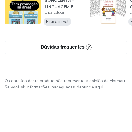
SONOLENTA -
C
LINGUAGEM E
Erica Educa
E
MATEMÁTICA -
ALFABETIZAÇÃO
Educacional
Dúvidas frequentes
O conteúdo deste produto não representa a opinião da Hotmart.
Se você vir informações inadequadas,
denuncie aqui