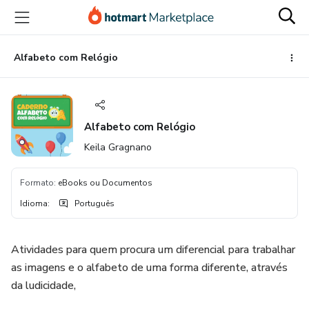
Ir
Ir
Ir
para
para
para
o
o
o
conteúdo
pagamento
rodapé
Alfabeto com Relógio
principal
Alfabeto com Relógio
Keila Gragnano
Formato
:
eBooks ou Documentos
Idioma
:
Português
Atividades para quem procura um diferencial para trabalhar
as imagens e o alfabeto de uma forma diferente, através
da ludicidade,