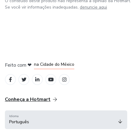
O conteúdo deste produto não representa a opinião da Hotmart.
Se você vir informações inadequadas,
denuncie aqui
em Bogotá
em Amsterdam
em Madrid
na Cidade do México
Feito com
❤
em Belo Horizonte
Conheça a Hotmart
Idioma
Português