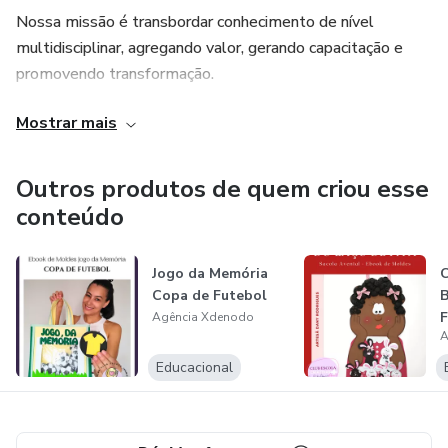
Nossa missão é transbordar conhecimento de nível
multidisciplinar, agregando valor, gerando capacitação e
promovendo transformação.
Mostrar mais
Nosso objetivo é construir parcerias com
experts/especialistas que compartilham do mesmo desejo
em levar conhecimento ao mundo, partilhando suas
Outros produtos de quem criou esse
vivências e habilidades.
conteúdo
Jogo da Memória
C
Copa de Futebol
B
F
Agência Xdenodo
A
Educacional