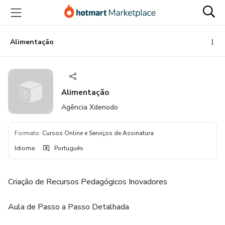
Ir
Ir
Ir
para
para
para
o
o
o
conteúdo
pagamento
rodapé
Alimentação
principal
Alimentação
Agência Xdenodo
Formato
:
Cursos Online e Serviços de Assinatura
Idioma
:
Português
Criação de Recursos Pedagógicos Inovadores
Aula de Passo a Passo Detalhada