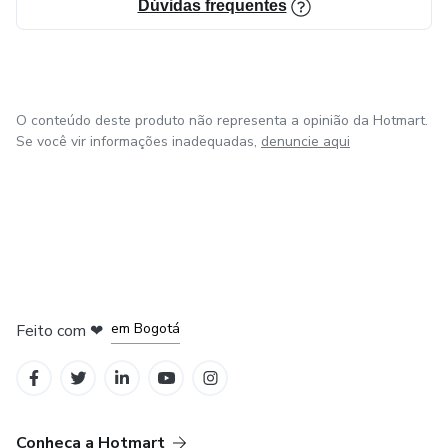
Dúvidas frequentes
O conteúdo deste produto não representa a opinião da Hotmart.
Se você vir informações inadequadas,
denuncie aqui
em Amsterdam
em Madrid
em Bogotá
Feito com
❤
em Belo Horizonte
na Cidade do México
Conheça a Hotmart