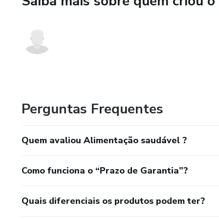
Saiba mais sobre quem criou o
dietas da moda.
Mensagem central:
Alimentação saudável de verda
respeitando sua cultura, seu c
Se quiser, posso adaptar esse 
Perguntas Frequentes
Quem avaliou Alimentação saudável ?
Como funciona o “Prazo de Garantia”?
Quais diferenciais os produtos podem ter?