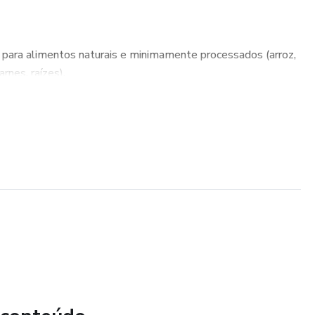
 para alimentos naturais e minimamente processados (arroz,
arnes, raízes).
os os grupos alimentares têm espaço; o segredo está na
a proibição.
render a montar refeições equilibradas com o que você já tem
inais de fome, saciedade e prazer ao comer.
ação como base para energia, bem-estar, prevenção de
comida.
ver senso crítico para não cair em promessas milagrosas ou