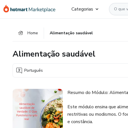
Ir
Ir
Ir
Categorias
para
para
para
o
o
o
conteúdo
pagamento
rodapé
Home
Alimentação saudável
principal
Alimentação saudável
Português
Resumo do Módulo: Alimenta
Este módulo ensina que alime
restritivas ou modismos. O foc
e constância.