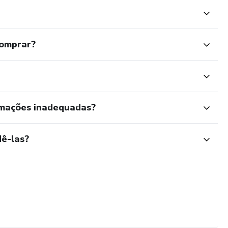
comprar?
rmações inadequadas?
ê-las?