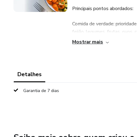
Principais pontos abordados:
Comida de verdade: prioridade
feijão, legumes, frutas, ovos, c
Mostrar mais
Equilíbrio, não restrição: tod
quantidade e frequência, não n
Prato simples e acessível: ap
Detalhes
em casa.
Garantia de 7 dias
Escuta do corpo: reconhecer s
Saúde a longo prazo: aliment
doenças e boa relação com a 
Autonomia alimentar: desenvol