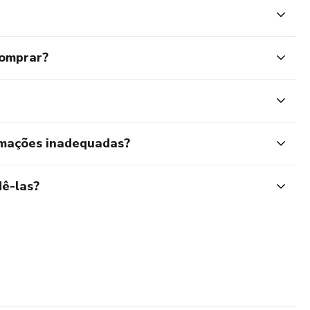
comprar?
rmações inadequadas?
ê-las?