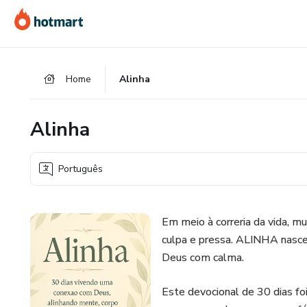
Ir
Ir
Ir
para
para
para
o
o
o
conteúdo
pagamento
rodapé
Home
Alinha
principal
Alinha
Português
Em meio à correria da vida, 
culpa e pressa. ALINHA nasce 
Deus com calma.
Este devocional de 30 dias fo