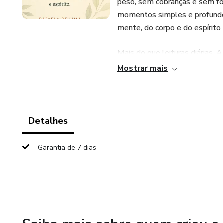
peso, sem cobranças e sem fór
momentos simples e profund
mente, do corpo e do espírito 
Mais do que leituras diárias
reflexão e descanso espiritual
Mostrar mais
ruído exterior, perceber a pr
interior gradual e verdadeira.
Este livro nasce de um testem
Detalhes
invisível, sustentando vidas
profundos da caminhada.
Garantia de 7 dias
ALINHA é para quem:
-Deseja se aproximar de Deus
-Precisa reorganizar a vida esp