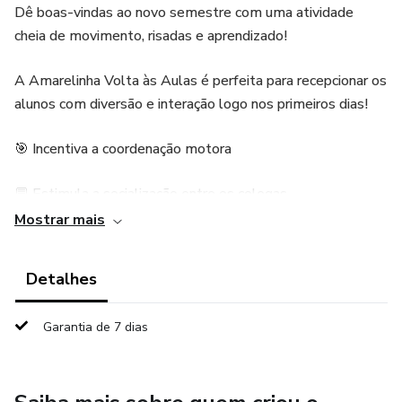
Dê boas-vindas ao novo semestre com uma atividade
cheia de movimento, risadas e aprendizado!
A Amarelinha Volta às Aulas é perfeita para recepcionar os
alunos com diversão e interação logo nos primeiros dias!
🎯 Incentiva a coordenação motora
💬 Estimula a socialização entre os colegas
Mostrar mais
📚 Torna o ambiente escolar mais acolhedor
Detalhes
🚨 Importante: Respeitar as regras de uso e os valores
tabelados para garantir a melhor experiência!
Garantia de 7 dias
✨ Comece o semestre com o pé direito (e o esquerdo
também)!