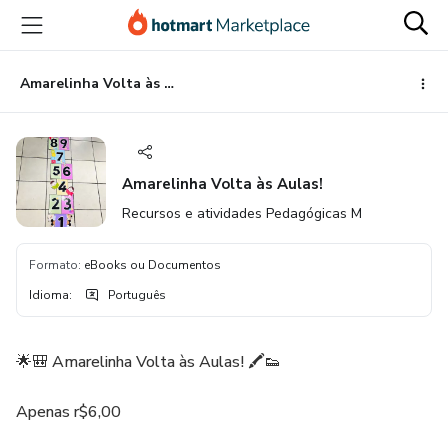
Ir
Ir
Ir
para
para
para
o
o
o
conteúdo
pagamento
rodapé
Amarelinha Volta às Aulas!
principal
Amarelinha Volta às Aulas!
Recursos e atividades Pedagógicas M
Formato
:
eBooks ou Documentos
Idioma
:
Português
🌟🎒 Amarelinha Volta às Aulas! 🖍️👟
Apenas r$6,00