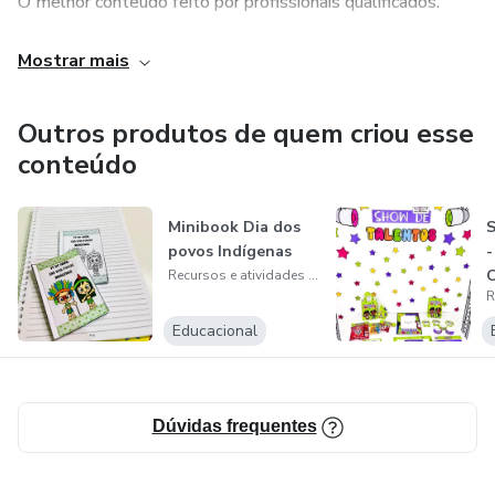
O melhor conteúdo feito por profissionais qualificados.
Jogos, brincadeiras, apostilas, atividades, sequências
Mostrar mais
didáticas, planejamento, relatórios, recursos de
alfabetização, matemática, corpo humano, natureza,
Outros produtos de quem criou esse
desenvolvimento cognitivo, desenvolvimento emocional.
conteúdo
Obrigada pela confiança.
Minibook Dia dos
S
povos Indígenas
-
C
Recursos e atividades Pedagógicas M
Educacional
Dúvidas frequentes