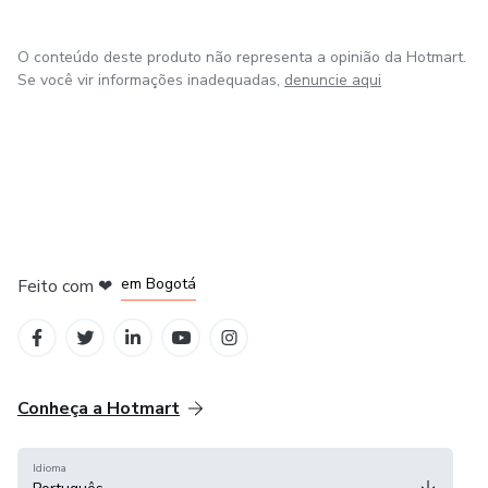
O conteúdo deste produto não representa a opinião da Hotmart.
Se você vir informações inadequadas,
denuncie aqui
em Amsterdam
em Madrid
em Bogotá
Feito com
❤
em Belo Horizonte
na Cidade do México
Conheça a Hotmart
Idioma