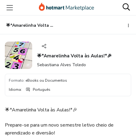
Ir
Ir
Ir
para
para
para
o
o
o
conteúdo
pagamento
rodapé
🌟*Amarelinha Volta às Aulas!*🎉
principal
🌟*Amarelinha Volta às Aulas!*🎉
Sebastiana Alves Toledo
Formato
:
eBooks ou Documentos
Idioma
:
Português
🌟*Amarelinha Volta às Aulas!*🎉
Prepare-se para um novo semestre letivo cheio de
aprendizado e diversão!