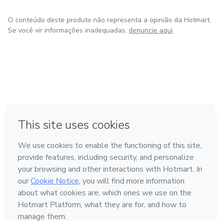
O conteúdo deste produto não representa a opinião da Hotmart.
Se você vir informações inadequadas,
denuncie aqui
em Bogotá
em Amsterdam
em Madrid
na Cidade do México
Feito com
❤
em Belo Horizonte
Conheça a Hotmart
Idioma
Português