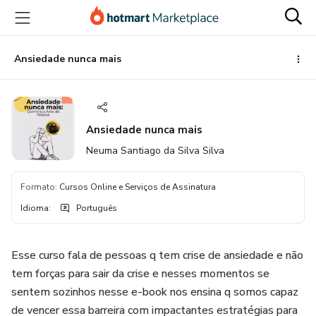
Ir
Ir
Ir
para
para
para
o
o
o
conteúdo
pagamento
rodapé
Ansiedade nunca mais
principal
Ansiedade nunca mais
Neuma Santiago da Silva Silva
Formato
:
Cursos Online e Serviços de Assinatura
Idioma
:
Português
Esse curso fala de pessoas q tem crise de ansiedade e não
tem forças para sair da crise e nesses momentos se
sentem sozinhos nesse e-book nos ensina q somos capaz
de vencer essa barreira com impactantes estratégias para