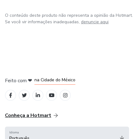
O conteúdo deste produto não representa a opinião da Hotmart.
Se você vir informações inadequadas,
denuncie aqui
em Bogotá
em Amsterdam
em Madrid
na Cidade do México
Feito com
❤
em Belo Horizonte
Conheça a Hotmart
Idioma
Português