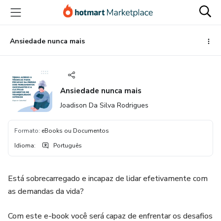
Ir
Ir
Ir
para
para
para
o
o
o
conteúdo
pagamento
rodapé
Ansiedade nunca mais
principal
Ansiedade nunca mais
Joadison Da Silva Rodrigues
Formato
:
eBooks ou Documentos
Idioma
:
Português
Está sobrecarregado e incapaz de lidar efetivamente com
as demandas da vida?
Com este e-book você será capaz de enfrentar os desafios