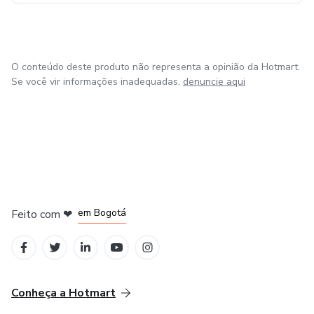
O conteúdo deste produto não representa a opinião da Hotmart.
Se você vir informações inadequadas,
denuncie aqui
em Amsterdam
em Madrid
em Bogotá
Feito com
❤
em Belo Horizonte
na Cidade do México
Conheça a Hotmart