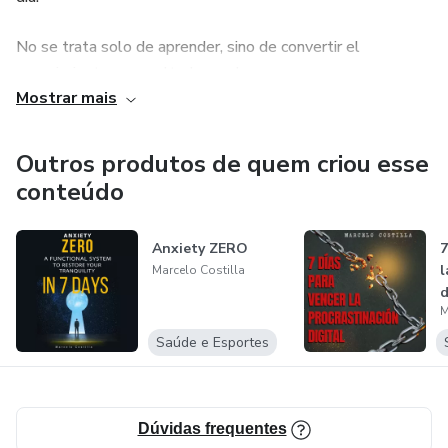
No se trata solo de aprender, sino de convertir el
conocimiento en resultados reales.
Mostrar mais
Tu próximo nivel comienza con una decisión: invertir en vos.
Outros produtos de quem criou esse
Recuerda que el conocimiento es PODER.
conteúdo
Anxiety ZERO
7
l
Marcelo Costilla
d
M
Saúde e Esportes
Dúvidas frequentes