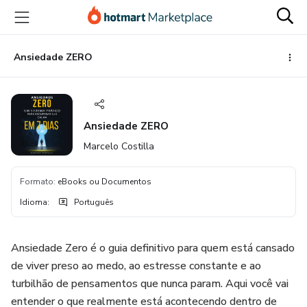
Ir
Ir
Ir
para
para
para
o
o
o
conteúdo
pagamento
rodapé
Ansiedade ZERO
principal
Ansiedade ZERO
Marcelo Costilla
Formato
:
eBooks ou Documentos
Idioma
:
Português
Ansiedade Zero é o guia definitivo para quem está cansado
de viver preso ao medo, ao estresse constante e ao
turbilhão de pensamentos que nunca param. Aqui você vai
entender o que realmente está acontecendo dentro de