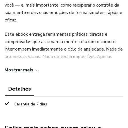
você — e, mais importante, como recuperar o controle da
sua mente e das suas emoções de forma simples, rápida e
eficaz.
Este ebook entrega ferramentas práticas, diretas e
comprovadas que acalmam a mente, relaxam o corpo e
interrompem imediatamente o ciclo da ansiedade. Nada de
promessas vazias. Nada de teoria impossível. Apenas
passos claros que funcionam de verdade.
Mostrar mais
Se a ansiedade está roubando sua energia, sua paz e sua
qualidade de vida… este é o momento de virar o jogo.
Detalhes
Com Ansiedade Zero, você descobre como voltar a ter
Garantia de 7 dias
leveza, clareza e equilíbrio — dia após dia.