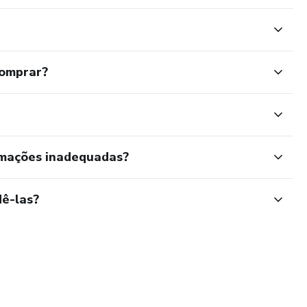
comprar?
rmações inadequadas?
ê-las?