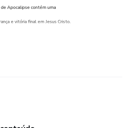
ro de Apocalipse contém uma
a e vitória final em Jesus Cristo.
 viver em antecipação à consumação
 exemplo de Jesus Cristo em nossas