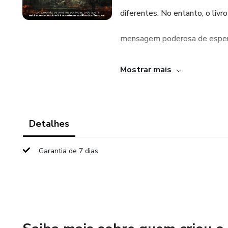
diferentes. No entanto, o liv
mensagem poderosa de esperanç
É um livro que nos encoraja a
Mostrar mais
final da história e a seguir o
vidas diárias.
Detalhes
Garantia de 7 dias