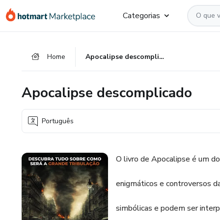
Ir
Ir
Ir
Categorias
para
para
para
o
o
o
conteúdo
pagamento
rodapé
Home
Apocalipse descomplicado
principal
Apocalipse descomplicado
Português
O livro de Apocalipse é um dos
enigmáticos e controversos da
simbólicas e podem ser interp