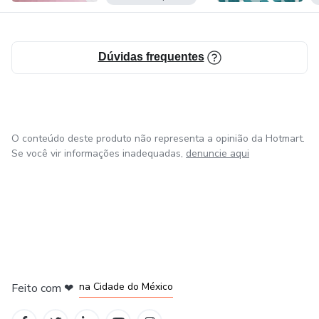
Dúvidas frequentes
O conteúdo deste produto não representa a opinião da Hotmart.
Se você vir informações inadequadas,
denuncie aqui
em Bogotá
em Amsterdam
em Madrid
na Cidade do México
Feito com
❤
em Belo Horizonte