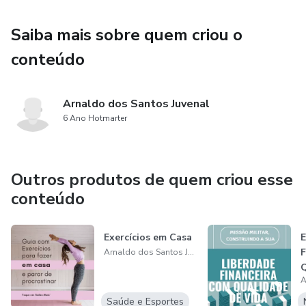
Saiba mais sobre quem criou o
conteúdo
Arnaldo dos Santos Juvenal
6 Ano Hotmarter
Outros produtos de quem criou esse
conteúdo
Exercícios em Casa
F
Arnaldo dos Santos Juvenal
M
Saúde e Esportes