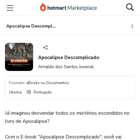
Ir
Ir
Ir
para
para
para
o
o
o
conteúdo
pagamento
rodapé
Apocalipse Descomplicado
principal
Apocalipse Descomplicado
Arnaldo dos Santos Juvenal
Formato
:
eBooks ou Documentos
Idioma
:
Português
Já imaginou desvendar todos os mistérios escondidos no
livro de Apocalipse?
Com o E-book "Apocalipse Descomplicado", você vai