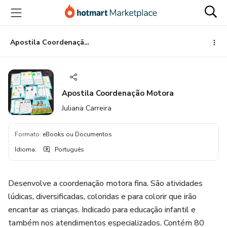
Ir
Ir
Ir
para
para
para
o
o
o
conteúdo
pagamento
rodapé
Apostila Coordenação Motora
principal
Apostila Coordenação Motora
Juliana Carreira
Formato
:
eBooks ou Documentos
Idioma
:
Português
Desenvolve a coordenação motora fina. São atividades
lúdicas, diversificadas, coloridas e para colorir que irão
encantar as crianças. Indicado para educação infantil e
também nos atendimentos especializados. Contém 80