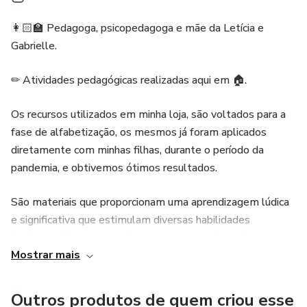
👩🏻‍🏫 Pedagoga, psicopedagoga e mãe da Letícia e
Gabrielle.
✏ Atividades pedagógicas realizadas aqui em 🏠.
Os recursos utilizados em minha loja, são voltados para a
fase de alfabetização, os mesmos já foram aplicados
diretamente com minhas filhas, durante o período da
pandemia, e obtivemos ótimos resultados.
São materiais que proporcionam uma aprendizagem lúdica
e significativa que estimulam diversas habilidades
fundamentais para essa fase, como a coordenação motora,
Mostrar mais
concentração, atenção, foco, percepção visual, oralidade e
vocabulário.
Outros produtos de quem criou esse