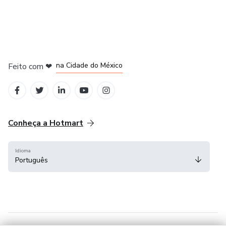
em Bogotá
em Amsterdam
em Madrid
na Cidade do México
Feito com
❤
em Belo Horizonte
Conheça a Hotmart
Idioma
Português