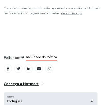
O conteúdo deste produto não representa a opinião da Hotmart.
Se você vir informações inadequadas,
denuncie aqui
em Bogotá
em Amsterdam
em Madrid
na Cidade do México
Feito com
❤
em Belo Horizonte
Conheça a Hotmart
Idioma
Português