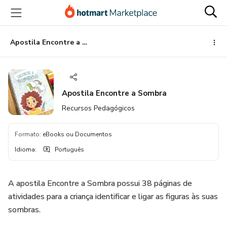
Ir
Ir
Ir
para
para
para
o
o
o
conteúdo
pagamento
rodapé
Apostila Encontre a Sombra
principal
Apostila Encontre a Sombra
Recursos Pedagógicos
Formato
:
eBooks ou Documentos
Idioma
:
Português
A apostila Encontre a Sombra possui 38 páginas de
atividades para a criança identificar e ligar as figuras às suas
sombras.