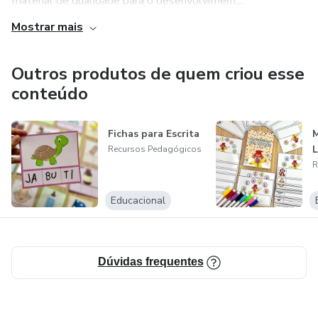
material de qualidade para o desenvolviment...
Mostrar mais
Outros produtos de quem criou esse
conteúdo
Fichas para Escrita
M
L
Recursos Pedagógicos
R
Educacional
Dúvidas frequentes