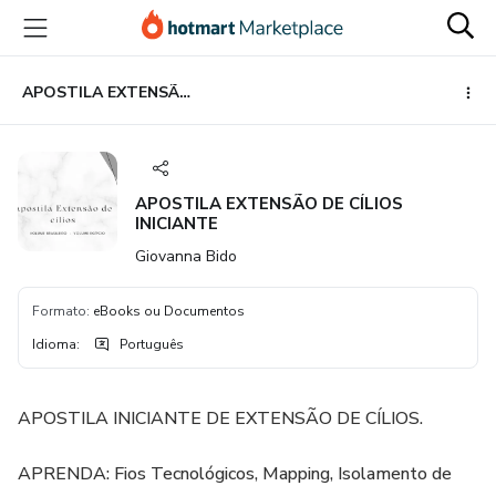
Ir
Ir
Ir
para
para
para
o
o
o
conteúdo
pagamento
rodapé
APOSTILA EXTENSÃO DE CÍLIOS INICIANTE
principal
APOSTILA EXTENSÃO DE CÍLIOS
INICIANTE
Giovanna Bido
Formato
:
eBooks ou Documentos
Idioma
:
Português
APOSTILA INICIANTE DE EXTENSÃO DE CÍLIOS.
APRENDA: Fios Tecnológicos, Mapping, Isolamento de