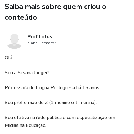
Saiba mais sobre quem criou o
Completar com a sílaba faltosa;
conteúdo
Recortar e colar as palavras;
Prof Lotus
Ligar as figuras às palavras correspondentes.
5 Ano Hotmarter
Arquivo em PDF pronto para a impressão
Olá!
Apenas R$ 8,00
Sou a Silvana Jaeger!
Professora de Língua Portuguesa há 15 anos.
Sou prof e mãe de 2 (1 menino e 1 menina).
Sou efetiva na rede pública e com especialização em
Mídias na Educação.