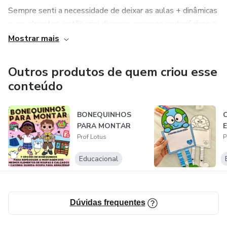
Sempre senti a necessidade de deixar as aulas + dinâmicas
e envolventes, então criei diversos recursos pedagógicos e
os disponibilizei por valores super acessíveis para tornar
Mostrar mais
esta prática possível!
Outros produtos de quem criou esse
Tudo prontinho, materiais em PDF pra você acessar
conteúdo
sempre que desejar, baixar pela plataforma e imprimir
quando desejar!
BONEQUINHOS
PARA MONTAR
Prof Lotus
P
Educacional
Dúvidas frequentes