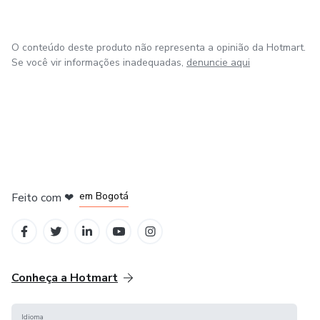
O conteúdo deste produto não representa a opinião da Hotmart.
Se você vir informações inadequadas,
denuncie aqui
em Amsterdam
em Madrid
em Bogotá
Feito com
❤
em Belo Horizonte
na Cidade do México
Conheça a Hotmart
Idioma