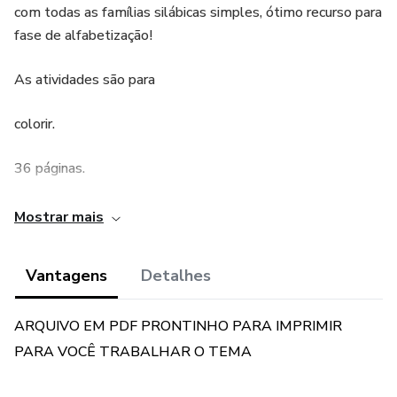
com todas as famílias silábicas simples, ótimo recurso para
fase de alfabetização!
As atividades são para
colorir.
36 páginas.
Atividades inclusas:
Mostrar mais
Cruzadinha;
Vantagens
Detalhes
Colorir as figuras iniciadas com cada sílaba;
ARQUIVO EM PDF PRONTINHO PARA IMPRIMIR
Ligar as figuras à sílaba;
PARA VOCÊ TRABALHAR O TEMA
Juntar as consoantes com as vogais para formar as sílabas;