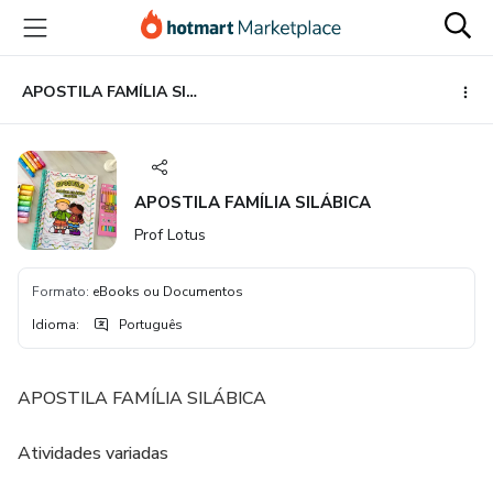
Ir
Ir
Ir
para
para
para
o
o
o
conteúdo
pagamento
rodapé
APOSTILA FAMÍLIA SILÁBICA
principal
APOSTILA FAMÍLIA SILÁBICA
Prof Lotus
Formato
:
eBooks ou Documentos
Idioma
:
Português
APOSTILA FAMÍLIA SILÁBICA
Atividades variadas